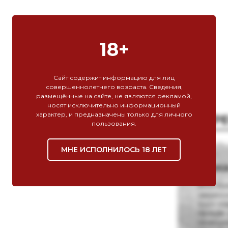
18+
Сайт содержит информацию для лиц
совершеннолетнего возраста. Сведения,
размещённые на сайте, не являются рекламой,
носят исключительно информационный
характер, и предназначены только для личного
ИНТЕР
пользования.
МНЕ ИСПОЛНИЛОСЬ 18 ЛЕТ
ВИН
Вина Фра
связано 
мире сло
терруар,
касающие