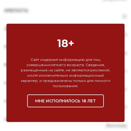
КРЕПОСТЬ
21
ОБЪЁМ
0.75
18+
ПОДАРОЧНАЯ УПАКОВКА
Да
Сайт содержит информацию для лиц
РЕГИОН
совершеннолетнего возраста. Сведения,
размещённые на сайте, не являются рекламой,
Испания, Андалусия, Херес
носят исключительно информационный
характер, и предназначены только для личного
САХАР
пользования.
сухое
МНЕ ИСПОЛНИЛОСЬ 18 ЛЕТ
СТРАНА
ИСПАНИЯ
СЫРЬЕ
Виноград