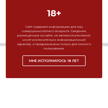
18+
Сайт содержит информацию для лиц
совершеннолетнего возраста. Сведения,
размещённые на сайте, не являются рекламой,
носят исключительно информационный
характер, и предназначены только для личного
пользования.
МНЕ ИСПОЛНИЛОСЬ 18 ЛЕТ