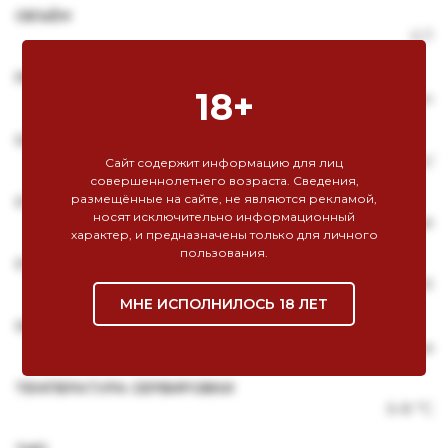
ОБЪЁМ
0.7
ПРОИЗВОДИТЕЛЬ
18+
Waldemar Behn
САЙТ БРЕНДА
https://www.danzka.com/
Сайт содержит информацию для лиц
совершеннолетнего возраста. Сведения,
размещённые на сайте, не являются рекламой,
СТИЛЬ
носят исключительно информационный
Крепкий
характер, и предназначены только для личного
пользования.
СТРАНА
ГЕРМАНИЯ
МНЕ ИСПОЛНИЛОСЬ 18 ЛЕТ
СЫРЬЕ
Пшеница
ТЕМПЕРАТУРА СЕРВИРОВКИ
6–8 °С