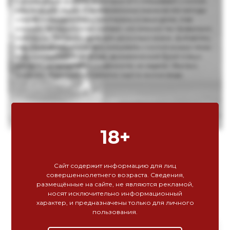
голливудские фильмы, в которых его смешивают с колой,
содовой или льдом. С телевизионных экранов эти методы
«перекочевали» в бары, рестораны и наши дома, став
нормой. Теперь многие считают, что именно так правильно
пить виски. На самом деле всё несколько иначе. Добавлять
лед, разбавлять содовой и смешивать с колой можно лишь
виски невысокого качества, ароматический букет и вкус
которых не представляют ценности, их задача – быстро
опьянять. Хороший же напиток пьют в чистом виде,
придерживаясь следующих шести правил.
18+
Сайт содержит информацию для лиц
совершеннолетнего возраста. Сведения,
размещённые на сайте, не являются рекламой,
носят исключительно информационный
характер, и предназначены только для личного
пользования.
+