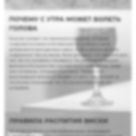
ПОЧЕМУ С УТРА МОЖЕТ БОЛЕТЬ
ГОЛОВА
Многие считают, что причина в сульфитах, которые
появляются в вине естественным способом и часто
добавляются виноделами извне, чтобы напиток дольше
сохранялся. Тем не менее, было доказано, что причина не в
них, так что сульфиты оправдали. На самом деле вашими
врагами в большинстве случаев могут стать танины, сахар
или гистамины, которые есть в вине. Любить этот
виноградный напиток и страдать от него – это похоже на
токсичные отношения, так что мы расскажем, как это
исправить.
ПРАВИЛА РАСПИТИЯ ВИСКИ
Зачастую культуру употребления виски формируют