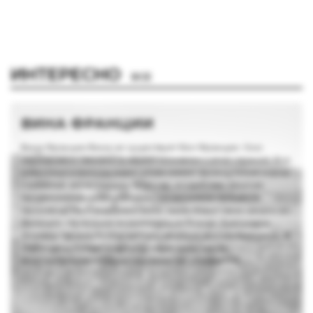
ИНТЕРЕСНО
ВСЕ
ВИНА ФРАНЦИИ
Вина Франции Вина не существует без Франции. Оно
неразрывно связано в нашем сознании с этой страной. Все
известные в винном мире слова имеют французские корни
– сомелье, аппелласьон, терруар, ассамбляж. Многие
профессиональные термины, касающиеся процесса
производства и выдержки вина, также берут свое начало во
Франции. На лучшие экземпляры из Бордо, Бургундии,
Эльзаса, Прованса стараются равняться другие виноделы. В
статье речь пойдет о французских тихих винах,
многообразие которых поражает воображение.